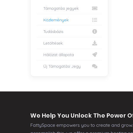
Támogatási jegyek
Közlemények
Tudásbázis
Letöltések
Hálózat állapota
Új Támogatási Jegy
We Help You Unlock The Power Of
FattySpace empowers you to create and grow. 