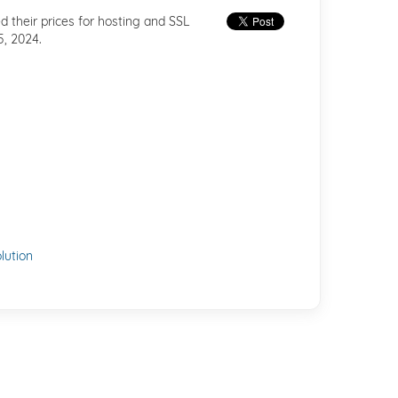
 their prices for hosting and SSL
5, 2024.
ution