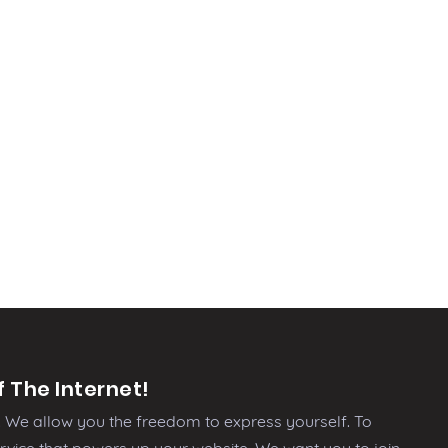
 The Internet!
We allow you the freedom to express yourself. To