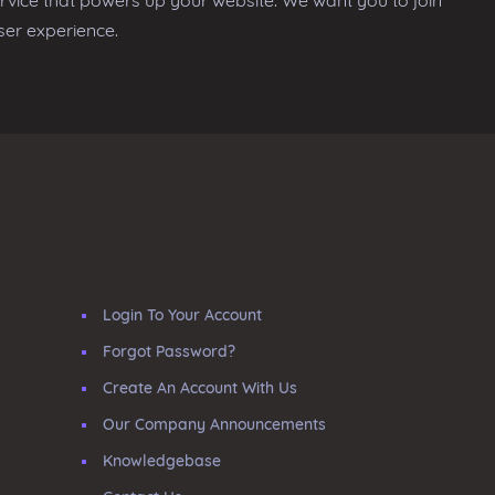
rvice that powers up your website. We want you to join
ser experience.
Login To Your Account
Forgot Password?
Create An Account With Us
Our Company Announcements
Knowledgebase