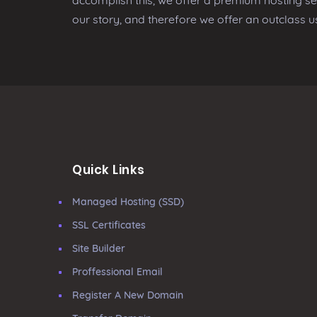
accomplish this, we offer a premium hosting se
our story, and therefore we offer an outclass u
Quick Links
Managed Hosting (SSD)
SSL Certificates
Site Builder
Proffessional Email
Register A New Domain