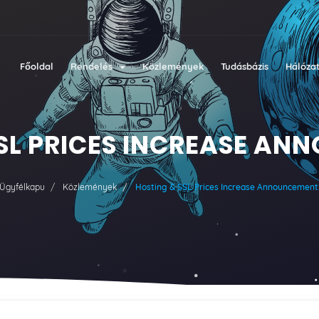
Főoldal
Rendelés
Közlemények
Tudásbázis
Hálózat
SSL PRICES INCREASE AN
Ügyfélkapu
Közlemények
Hosting & SSL Prices Increase Announcement