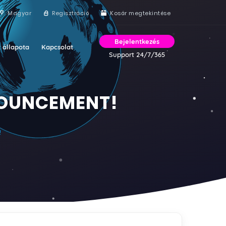
Magyar
Regisztráció
Kosár megtekintése
Bejelentkezés
 állapota
Kapcsolat
Support 24/7/365
NOUNCEMENT!
!