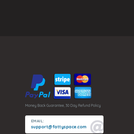
Money Back Guarantee, 30 Day Refund Policy
EMAIL:
support@fattyspace.com